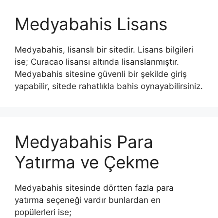
Medyabahis Lisans
Medyabahis, lisanslı bir sitedir. Lisans bilgileri
ise; Curacao lisansı altında lisanslanmıştır.
Medyabahis sitesine güvenli bir şekilde giriş
yapabilir, sitede rahatlıkla bahis oynayabilirsiniz.
Medyabahis Para
Yatırma ve Çekme
Medyabahis sitesinde dörtten fazla para
yatırma seçeneği vardır bunlardan en
popülerleri ise;