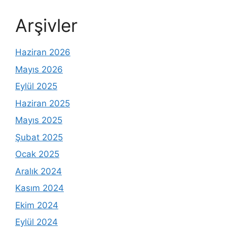
Arşivler
Haziran 2026
Mayıs 2026
Eylül 2025
Haziran 2025
Mayıs 2025
Şubat 2025
Ocak 2025
Aralık 2024
Kasım 2024
Ekim 2024
Eylül 2024