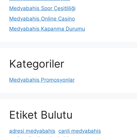
Medyabahis Spor Çeşitliliği
Medyabahis Online Casino
Medyabahis Kapanma Durumu
Kategoriler
Medyabahis Promosyonlar
Etiket Bulutu
adresi medyabahis
canli medyabahis