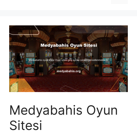
Medyabahis Oyun
Sitesi