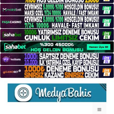
İçeriğe
atla
Menü