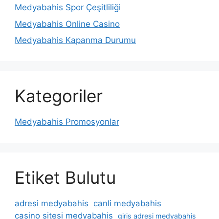
Medyabahis Spor Çeşitliliği
Medyabahis Online Casino
Medyabahis Kapanma Durumu
Kategoriler
Medyabahis Promosyonlar
Etiket Bulutu
adresi medyabahis
canli medyabahis
casino sitesi medyabahis
giris adresi medyabahis