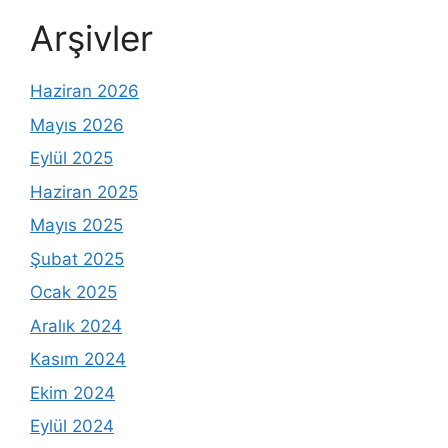
Arşivler
Haziran 2026
Mayıs 2026
Eylül 2025
Haziran 2025
Mayıs 2025
Şubat 2025
Ocak 2025
Aralık 2024
Kasım 2024
Ekim 2024
Eylül 2024