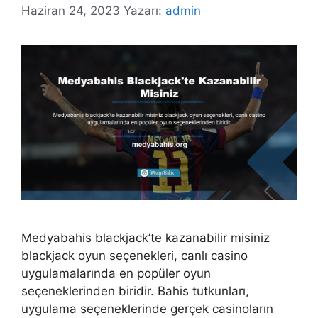
Haziran 24, 2023
Yazarı:
admin
Medyabahis blackjack’te kazanabilir misiniz
blackjack oyun seçenekleri, canlı casino
uygulamalarında en popüler oyun
seçeneklerinden biridir. Bahis tutkunları,
uygulama seçeneklerinde gerçek casinoların