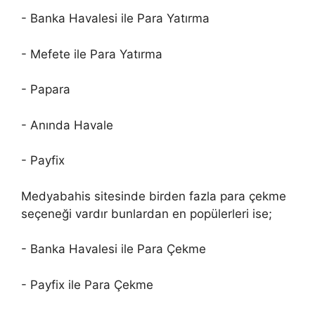
- Banka Havalesi ile Para Yatırma
- Mefete ile Para Yatırma
- Papara
- Anında Havale
- Payfix
Medyabahis sitesinde birden fazla para çekme
seçeneği vardır bunlardan en popülerleri ise;
- Banka Havalesi ile Para Çekme
- Payfix ile Para Çekme