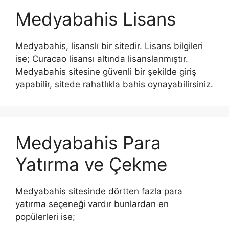
Medyabahis Lisans
Medyabahis, lisanslı bir sitedir. Lisans bilgileri
ise; Curacao lisansı altında lisanslanmıştır.
Medyabahis sitesine güvenli bir şekilde giriş
yapabilir, sitede rahatlıkla bahis oynayabilirsiniz.
Medyabahis Para
Yatırma ve Çekme
Medyabahis sitesinde dörtten fazla para
yatırma seçeneği vardır bunlardan en
popülerleri ise;