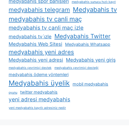
medyabahis spor bahisleri
medyabahis sunucu hızlı kayıt
Medyabahis tv
medyabahis telegram
medyabahis tv canli maç
medyabahis tv canli maç izle
Medyabahis Twitter
medyabahis tv i̇zle
Medyabahis Web Sitesi
Medyabahis Whatsapp
medyabahis yeni adres
Medyabahis yeni adresi
Medyabahis yeni giriş
medyabahis çevrimiçi destek
medyabahis çevrimiçi desteği
medyabahis ödeme yöntemleri
Medyabahis üyelik
mobil medyabahis
twitter medyabahis
oyunu
yeni adresi medyabahis
yeni medyabahis kayıtlı adresiniz nedir