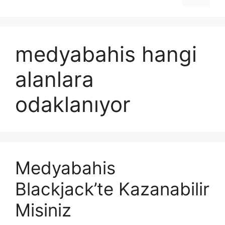
medyabahis hangi
alanlara
odaklanıyor
Medyabahis
Blackjack’te Kazanabilir
Misiniz