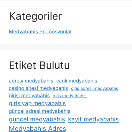
Kategoriler
Medyabahis Promosyonlar
Etiket Bulutu
adresi medyabahis
canli medyabahis
casino sitesi medyabahis
giris adresi medyabahis
girisi medyabahis
giris medyabahis
giris yap medyabahis
güncel adresi medyabahis
güncel medyabahis
kayit medyabahis
Medyabahis Adres