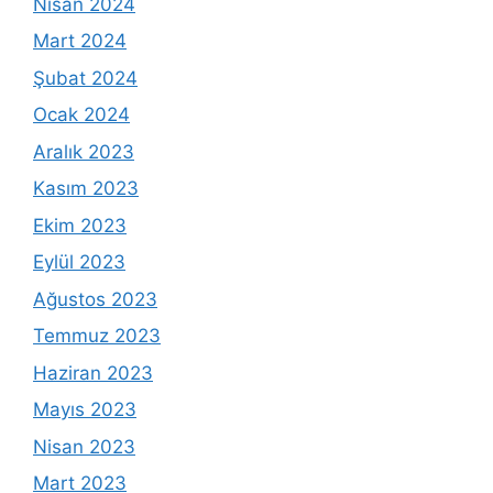
Nisan 2024
Mart 2024
Şubat 2024
Ocak 2024
Aralık 2023
Kasım 2023
Ekim 2023
Eylül 2023
Ağustos 2023
Temmuz 2023
Haziran 2023
Mayıs 2023
Nisan 2023
Mart 2023