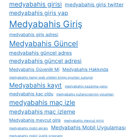
medyabahis girisi
medyabahis giris twitter
medyabahis giris yap
Medyabahis Giriş
medyabahis giriş adresi
Medyabahis Güncel
medyabahis güncel adres
medyabahis güncel adresi
Medyabahis Güvenilir Mi
Medyabahis Hakkında
medyabahis hangi web siteleri bingo oyunları sunuyor
Medyabahis kayıt
medyabahis kazanma şansı
medyabahis kaç oldu
medyabahis kullanıcılarının yorumları
medyabahis maç izle
medyabahis maç izleme
Medyabahis mevcut giriş
medyabahis mevcut girişi
Medyabahis Mobil Uygulaması
medyabahis mobil ekranı
medyabahis mobil üyelik programı