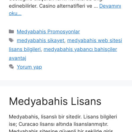
edinebilirler. Casino alternatifleri ve …
Devamını
oku…
Kategoriler
Medyabahis Promosyonlar
Etiketler
medyabahis sikayet
,
medyabahis web sitesi
lisans bilgileri
,
medyabahis yabancı bahisçiler
avantaj
Yorum yap
Medyabahis Lisans
Medyabahis, lisanslı bir sitedir. Lisans bilgileri
ise; Curacao lisansı altında lisanslanmıştır.
Medyabahis sitesine güvenli bir şekilde giriş