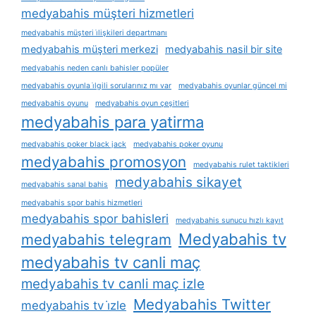
medyabahis müşteri hizmetleri
medyabahis müşteri i̇lişkileri departmanı
medyabahis müşteri merkezi
medyabahis nasil bir site
medyabahis neden canlı bahisler popüler
medyabahis oyunla i̇lgili sorularınız mı var
medyabahis oyunlar güncel mi
medyabahis oyunu
medyabahis oyun çeşitleri
medyabahis para yatirma
medyabahis poker black jack
medyabahis poker oyunu
medyabahis promosyon
medyabahis rulet taktikleri
medyabahis sikayet
medyabahis sanal bahis
medyabahis spor bahis hizmetleri
medyabahis spor bahisleri
medyabahis sunucu hızlı kayıt
Medyabahis tv
medyabahis telegram
medyabahis tv canli maç
medyabahis tv canli maç izle
Medyabahis Twitter
medyabahis tv i̇zle