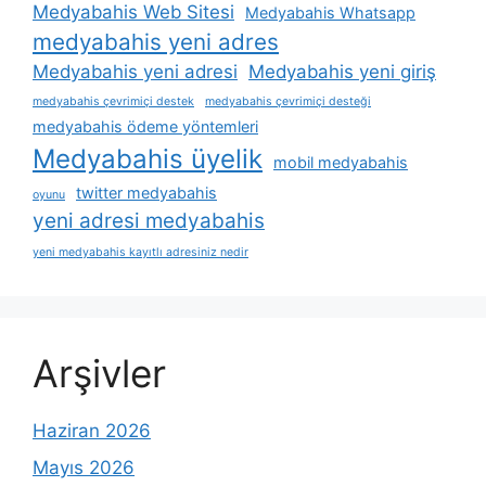
Medyabahis Web Sitesi
Medyabahis Whatsapp
medyabahis yeni adres
Medyabahis yeni adresi
Medyabahis yeni giriş
medyabahis çevrimiçi destek
medyabahis çevrimiçi desteği
medyabahis ödeme yöntemleri
Medyabahis üyelik
mobil medyabahis
twitter medyabahis
oyunu
yeni adresi medyabahis
yeni medyabahis kayıtlı adresiniz nedir
Arşivler
Haziran 2026
Mayıs 2026