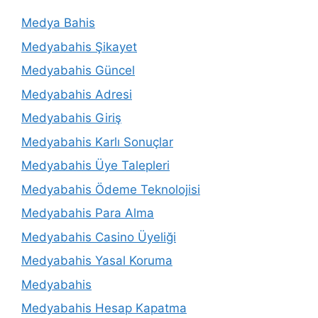
Medya Bahis
Medyabahis Şikayet
Medyabahis Güncel
Medyabahis Adresi
Medyabahis Giriş
Medyabahis Karlı Sonuçlar
Medyabahis Üye Talepleri
Medyabahis Ödeme Teknolojisi
Medyabahis Para Alma
Medyabahis Casino Üyeliği
Medyabahis Yasal Koruma
Medyabahis
Medyabahis Hesap Kapatma