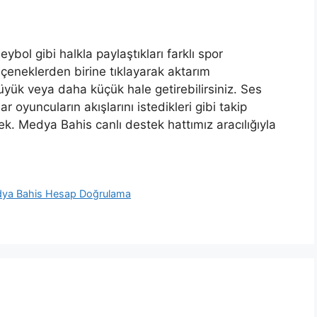
bol gibi halkla paylaştıkları farklı spor
Seçeneklerden birine tıklayarak aktarım
büyük veya daha küçük hale getirebilirsiniz. Ses
ar oyuncuların akışlarını istedikleri gibi takip
k. Medya Bahis canlı destek hattımız aracılığıyla
ya Bahis Hesap Doğrulama