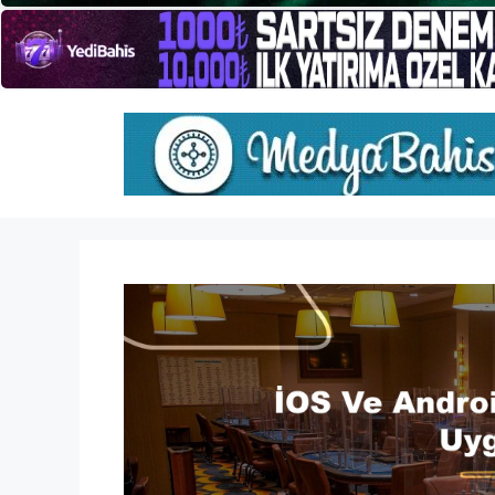
İçeriğe
atla