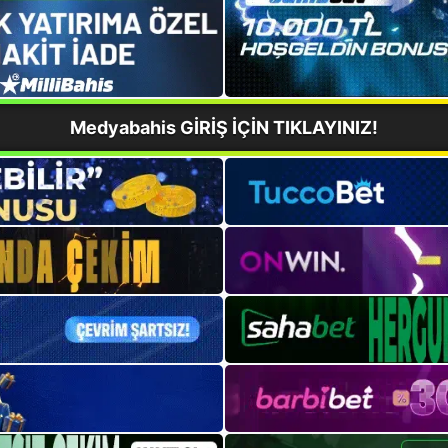
Medyabahis GİRİŞ İÇİN TIKLAYINIZ!