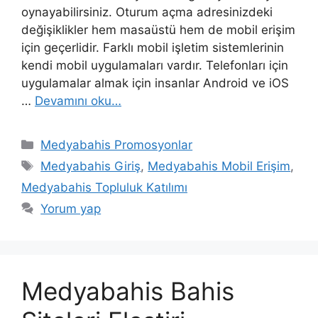
oynayabilirsiniz. Oturum açma adresinizdeki
değişiklikler hem masaüstü hem de mobil erişim
için geçerlidir. Farklı mobil işletim sistemlerinin
kendi mobil uygulamaları vardır. Telefonları için
uygulamalar almak için insanlar Android ve iOS
…
Devamını oku…
Kategoriler
Medyabahis Promosyonlar
Etiketler
Medyabahis Giriş
,
Medyabahis Mobil Erişim
,
Medyabahis Topluluk Katılımı
Yorum yap
Medyabahis Bahis