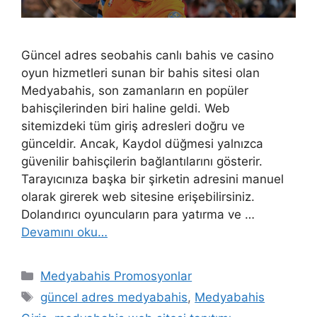
Güncel adres seobahis canlı bahis ve casino
oyun hizmetleri sunan bir bahis sitesi olan
Medyabahis, son zamanların en popüler
bahisçilerinden biri haline geldi. Web
sitemizdeki tüm giriş adresleri doğru ve
günceldir. Ancak, Kaydol düğmesi yalnızca
güvenilir bahisçilerin bağlantılarını gösterir.
Tarayıcınıza başka bir şirketin adresini manuel
olarak girerek web sitesine erişebilirsiniz.
Dolandırıcı oyuncuların para yatırma ve …
Devamını oku…
Kategoriler
Medyabahis Promosyonlar
Etiketler
güncel adres medyabahis
,
Medyabahis