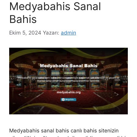
Medyabahis Sanal
Bahis
Ekim 5, 2024
Yazarı:
admin
Medyabahis sanal bahis canlı bahis sitenizin