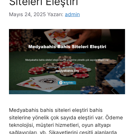
Siteleri Eleştiri
Mayıs 24, 2025
Yazarı:
admin
Medyabahis bahis siteleri eleştiri bahis
sitelerine yönelik çok sayıda eleştiri var. Ödeme
teknolojisi, müşteri hizmetleri, oyun altyapı
sağlayıcıları, vb. Şikayetlerini çeşitli alanlarda