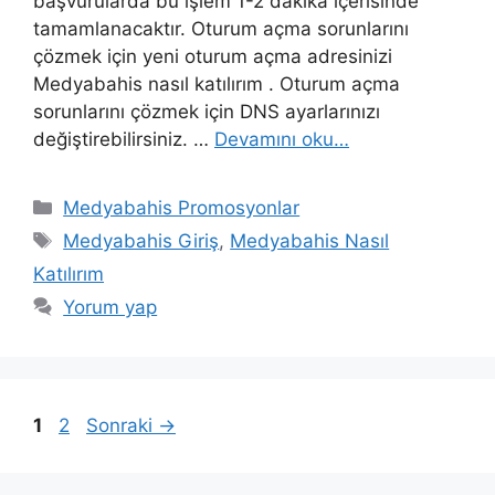
başvurularda bu işlem 1-2 dakika içerisinde
tamamlanacaktır. Oturum açma sorunlarını
çözmek için yeni oturum açma adresinizi
Medyabahis nasıl katılırım . Oturum açma
sorunlarını çözmek için DNS ayarlarınızı
değiştirebilirsiniz. …
Devamını oku…
Kategoriler
Medyabahis Promosyonlar
Etiketler
Medyabahis Giriş
,
Medyabahis Nasıl
Katılırım
Yorum yap
Sayfa
Sayfa
1
2
Sonraki
→