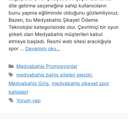
dile getirme seçeneğine sahip kullanıcıların
bunu yapma eğiliminde olduğunu gözlemliyoruz.
Bazen, bu Medyabahis Şikayet Ödeme
Teknolojisi kategorisinde olur. Çevrimiçi bir oyun
şirketi olan Medyabahis müşterileri kabul
etmeye başladı. Resmi web sitesi aracılığıyla
spor …
Devamını oku…
Kategoriler
Medyabahis Promosyonlar
Etiketler
medyabahis bahis siteleri eleştiri
,
Medyabahis Giriş
,
medyabahis şikayet spor
bahisleri
Yorum yap