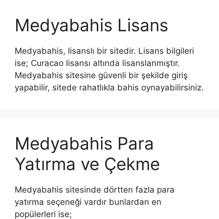
Medyabahis Lisans
Medyabahis, lisanslı bir sitedir. Lisans bilgileri
ise; Curacao lisansı altında lisanslanmıştır.
Medyabahis sitesine güvenli bir şekilde giriş
yapabilir, sitede rahatlıkla bahis oynayabilirsiniz.
Medyabahis Para
Yatırma ve Çekme
Medyabahis sitesinde dörtten fazla para
yatırma seçeneği vardır bunlardan en
popülerleri ise;