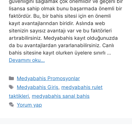
güvenliğini sağlamak çok önemlidir ve geçerli bir
lisansa sahip olmak bunu başarmada önemli bir
faktördür. Bu, bir bahis sitesi için en önemli
kayıt avantajlarından biridir. Aslında web
sitenizin sayısız avantajı var ve bu faktörleri
artırabilirsiniz. Medyabahis kayıt olduğunuzda
da bu avantajlardan yararlanabilirsiniz. Canlı
bahis sitesine kayıt olurken üyelere sınırlı …
Devamını oku…
Kategoriler
Medyabahis Promosyonlar
Etiketler
Medyabahis Giriş
,
medyabahis rulet
taktikleri
,
medyabahis sanal bahis
Yorum yap