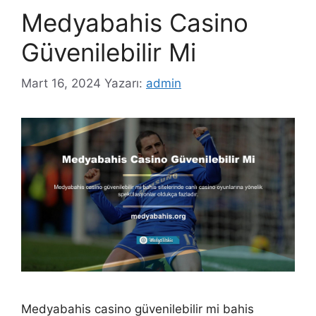
Medyabahis Casino
Güvenilebilir Mi
Mart 16, 2024
Yazarı:
admin
Medyabahis casino güvenilebilir mi bahis