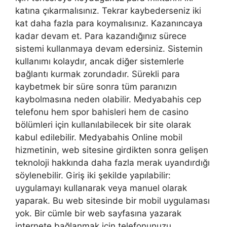
katına çıkarmalısınız. Tekrar kaybederseniz iki
kat daha fazla para koymalısınız. Kazanıncaya
kadar devam et. Para kazandığınız sürece
sistemi kullanmaya devam edersiniz. Sistemin
kullanımı kolaydır, ancak diğer sistemlerle
bağlantı kurmak zorundadır. Sürekli para
kaybetmek bir süre sonra tüm paranızın
kaybolmasına neden olabilir. Medyabahis cep
telefonu hem spor bahisleri hem de casino
bölümleri için kullanılabilecek bir site olarak
kabul edilebilir. Medyabahis Online mobil
hizmetinin, web sitesine girdikten sonra gelişen
teknoloji hakkında daha fazla merak uyandırdığı
söylenebilir. Giriş iki şekilde yapılabilir:
uygulamayı kullanarak veya manuel olarak
yaparak. Bu web sitesinde bir mobil uygulaması
yok. Bir cümle bir web sayfasına yazarak
internete bağlanmak için telefonunuzu