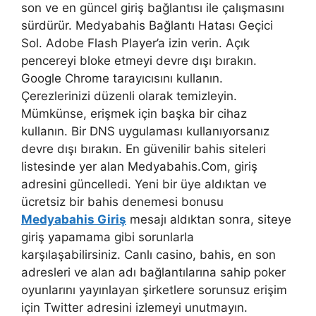
son ve en güncel giriş bağlantısı ile çalışmasını
sürdürür. Medyabahis Bağlantı Hatası Geçici
Sol. Adobe Flash Player’a izin verin. Açık
pencereyi bloke etmeyi devre dışı bırakın.
Google Chrome tarayıcısını kullanın.
Çerezlerinizi düzenli olarak temizleyin.
Mümkünse, erişmek için başka bir cihaz
kullanın. Bir DNS uygulaması kullanıyorsanız
devre dışı bırakın. En güvenilir bahis siteleri
listesinde yer alan Medyabahis.Com, giriş
adresini güncelledi. Yeni bir üye aldıktan ve
ücretsiz bir bahis denemesi bonusu
Medyabahis Giriş
mesajı aldıktan sonra, siteye
giriş yapamama gibi sorunlarla
karşılaşabilirsiniz. Canlı casino, bahis, en son
adresleri ve alan adı bağlantılarına sahip poker
oyunlarını yayınlayan şirketlere sorunsuz erişim
için Twitter adresini izlemeyi unutmayın.