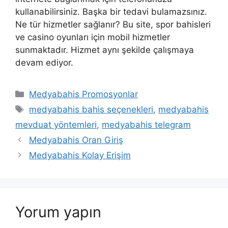
kullanabilirsiniz. Başka bir tedavi bulamazsınız.
Ne tür hizmetler sağlanır? Bu site, spor bahisleri
ve casino oyunları için mobil hizmetler
sunmaktadır. Hizmet aynı şekilde çalışmaya
devam ediyor.
Kategoriler
Medyabahis Promosyonlar
Etiketler
medyabahis bahis seçenekleri
,
medyabahis
mevduat yöntemleri
,
medyabahis telegram
Medyabahis Oran Giriş
Medyabahis Kolay Erişim
Yorum yapın