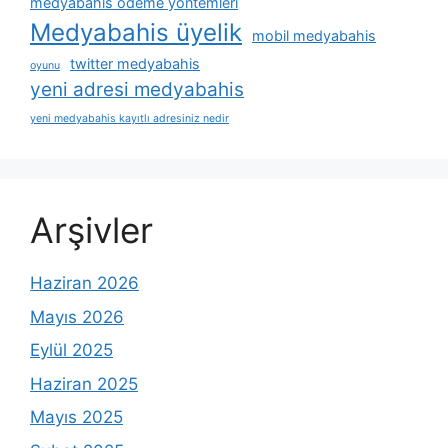
medyabahis ödeme yöntemleri
Medyabahis üyelik
mobil medyabahis
twitter medyabahis
oyunu
yeni adresi medyabahis
yeni medyabahis kayıtlı adresiniz nedir
Arşivler
Haziran 2026
Mayıs 2026
Eylül 2025
Haziran 2025
Mayıs 2025