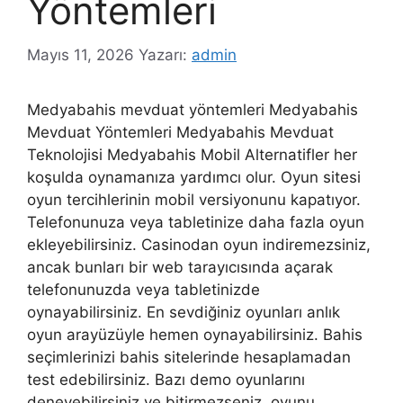
Yöntemleri
Mayıs 11, 2026
Yazarı:
admin
Medyabahis mevduat yöntemleri Medyabahis
Mevduat Yöntemleri Medyabahis Mevduat
Teknolojisi Medyabahis Mobil Alternatifler her
koşulda oynamanıza yardımcı olur. Oyun sitesi
oyun tercihlerinin mobil versiyonunu kapatıyor.
Telefonunuza veya tabletinize daha fazla oyun
ekleyebilirsiniz. Casinodan oyun indiremezsiniz,
ancak bunları bir web tarayıcısında açarak
telefonunuzda veya tabletinizde
oynayabilirsiniz. En sevdiğiniz oyunları anlık
oyun arayüzüyle hemen oynayabilirsiniz. Bahis
seçimlerinizi bahis sitelerinde hesaplamadan
test edebilirsiniz. Bazı demo oyunlarını
deneyebilirsiniz ve bitirmezseniz, oyunu