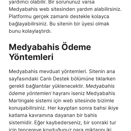
yardımcı olabilir. Bir sorununuz varsa
Medyabahis web sitesinden yardım alabilirsiniz.
Platformu gerçek zamanlı destekle kolayca
bağlayabilirsiniz. Bu sitenin bir üyesi olmak
bunu kolaylaştırdı.
Medyabahis Ödeme
Yöntemleri
Medyabahis mevduat yöntemleri. Sitenin ana
sayfasındaki Canlı Destek bölümüne tıklarken
gerekli bağlantılar yüklenecektir.
Medyabahis
ödeme yöntemleri
hayranı iseniz Medyabahis
Martingale sistemi için web sitesinde bizimle
konuşabilirsiniz. Her kayıptan sonra bahsi ikiye
katlama kavramına dayanan bir bahis
sistemidir. Eğer kaybederseniz, bir sonraki tur
için tencereye koyduğunuz para miktarını iki