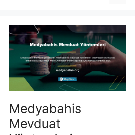
Medyabahis
Mevduat