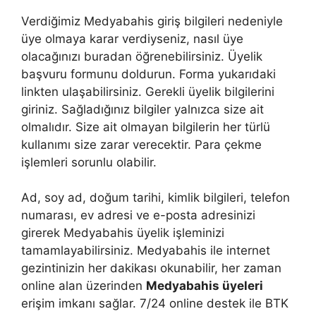
Verdiğimiz Medyabahis giriş bilgileri nedeniyle
üye olmaya karar verdiyseniz, nasıl üye
olacağınızı buradan öğrenebilirsiniz. Üyelik
başvuru formunu doldurun. Forma yukarıdaki
linkten ulaşabilirsiniz. Gerekli üyelik bilgilerini
giriniz. Sağladığınız bilgiler yalnızca size ait
olmalıdır. Size ait olmayan bilgilerin her türlü
kullanımı size zarar verecektir. Para çekme
işlemleri sorunlu olabilir.
Ad, soy ad, doğum tarihi, kimlik bilgileri, telefon
numarası, ev adresi ve e-posta adresinizi
girerek Medyabahis üyelik işleminizi
tamamlayabilirsiniz. Medyabahis ile internet
gezintinizin her dakikası okunabilir, her zaman
online alan üzerinden
Medyabahis üyeleri
erişim imkanı sağlar. 7/24 online destek ile BTK