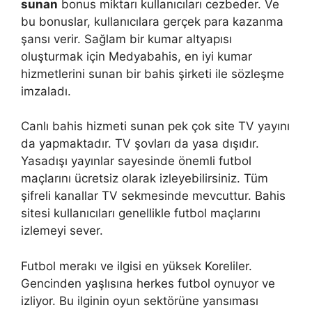
sunan
bonus miktarı kullanıcıları cezbeder. Ve
bu bonuslar, kullanıcılara gerçek para kazanma
şansı verir. Sağlam bir kumar altyapısı
oluşturmak için Medyabahis, en iyi kumar
hizmetlerini sunan bir bahis şirketi ile sözleşme
imzaladı.
Canlı bahis hizmeti sunan pek çok site TV yayını
da yapmaktadır. TV şovları da yasa dışıdır.
Yasadışı yayınlar sayesinde önemli futbol
maçlarını ücretsiz olarak izleyebilirsiniz. Tüm
şifreli kanallar TV sekmesinde mevcuttur. Bahis
sitesi kullanıcıları genellikle futbol maçlarını
izlemeyi sever.
Futbol merakı ve ilgisi en yüksek Koreliler.
Gencinden yaşlısına herkes futbol oynuyor ve
izliyor. Bu ilginin oyun sektörüne yansıması