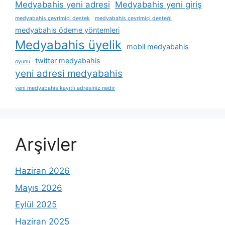
Medyabahis yeni adresi
Medyabahis yeni giriş
medyabahis çevrimiçi destek
medyabahis çevrimiçi desteği
medyabahis ödeme yöntemleri
Medyabahis üyelik
mobil medyabahis
twitter medyabahis
oyunu
yeni adresi medyabahis
yeni medyabahis kayıtlı adresiniz nedir
Arşivler
Haziran 2026
Mayıs 2026
Eylül 2025
Haziran 2025