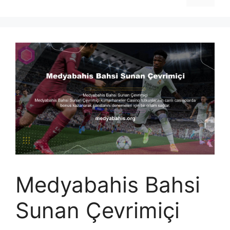
Medyabahis Bahsi
Sunan Çevrimiçi