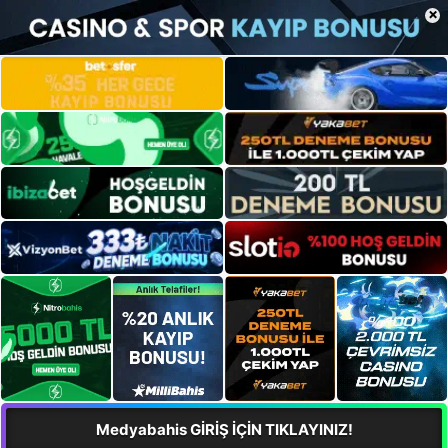
×
Medyabahis GİRİŞ İÇİN TIKLAYINIZ!