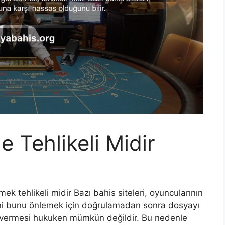
 Tehlikeli Midir
 tehlikeli midir Bazı bahis siteleri, oyuncularının
ani bunu önlemek için doğrulamadan sonra dosyayı
r vermesi hukuken mümkün değildir. Bu nedenle