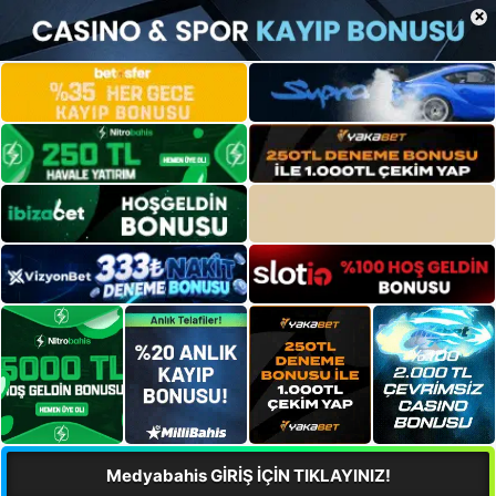
×
Medyabahis GİRİŞ İÇİN TIKLAYINIZ!