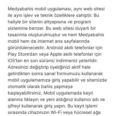
Medyabahis mobil uygulaması, aynı web sitesi
ile aynı işlev ve teknik özelliklere sahiptir. Bu
haliyle bir sitenin altyapısına ve program
sistemine benzer. Bu web sitesi duyarlı bir
tasarımla oluşturulmuştur ve hem Medyabahis
mobil hem de internet ana sayfalarında
görüntülenecektir. Android akıllı telefonlar için
Play Store’dan veya Apple akıllı telefonlar için
iOS’tan en son sürümü indirmeniz yeterlidir.
Adresinizi değiştirip üyeliğinizi aktif hale
getirdikten sonra sanal formumuzu kullanarak
mobil uygulamamıza giriş yapabilir ve sitemizde
otomatik olarak bahis yapmaya
başlayabilirsiniz. Mobil uygulamada kayıt
alanına tıklayın ve yeni aldığınız kullanıcı adı ve
şifreyi kullanarak giriş yapın. Bu kayıt işlemi
sırasında cihazınızın Wi-Fi veya hücresel ağa