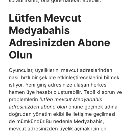
sorabilirsiniz, ona göre hareket edebilir.
Lütfen Mevcut
Medyabahis
Adresinizden Abone
Olun
Oyuncular, üyeliklerini mevcut adreslerinden
nasıl hızlı bir şekilde etkinleştireceklerini bilmek
istiyor. Yeni giriş adresinize ulaşan herkes
hemen üye hesabı oluşturabilir. Tabii ki sorun ve
problemlerin
lütfen mevcut Medyabahis
adresinizden abone olun
önüne geçmek adına
doğrudan yönetim ekibi ile iletişime geçilmesi
de mümkündür.Bu nedenle Medyabahis,
mevcut adresinizden üyelik açmak için en