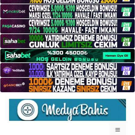
İçeriğe
atla
Menü