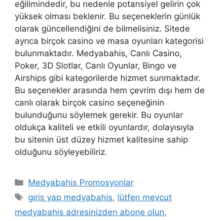
eğilimindedir, bu nedenle potansiyel gelirin çok
yüksek olması beklenir. Bu seçeneklerin günlük
olarak güncellendiğini de bilmelisiniz. Sitede
ayrıca birçok casino ve masa oyunları kategorisi
bulunmaktadır. Medyabahis, Canlı Casino,
Poker, 3D Slotlar, Canlı Oyunlar, Bingo ve
Airships gibi kategorilerde hizmet sunmaktadır.
Bu seçenekler arasında hem çevrim dışı hem de
canlı olarak birçok casino seçeneğinin
bulunduğunu söylemek gerekir. Bu oyunlar
oldukça kaliteli ve etkili oyunlardır, dolayısıyla
bu sitenin üst düzey hizmet kalitesine sahip
olduğunu söyleyebiliriz.
Kategoriler
Medyabahis Promosyonlar
Etiketler
giris yap medyabahis
,
lütfen mevcut
medyabahis adresinizden abone olun
,