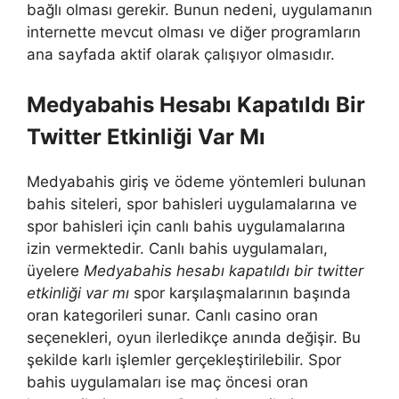
bağlı olması gerekir. Bunun nedeni, uygulamanın
internette mevcut olması ve diğer programların
ana sayfada aktif olarak çalışıyor olmasıdır.
Medyabahis Hesabı Kapatıldı Bir
Twitter Etkinliği Var Mı
Medyabahis giriş ve ödeme yöntemleri bulunan
bahis siteleri, spor bahisleri uygulamalarına ve
spor bahisleri için canlı bahis uygulamalarına
izin vermektedir. Canlı bahis uygulamaları,
üyelere
Medyabahis hesabı kapatıldı bir twitter
etkinliği var mı
spor karşılaşmalarının başında
oran kategorileri sunar. Canlı casino oran
seçenekleri, oyun ilerledikçe anında değişir. Bu
şekilde karlı işlemler gerçekleştirilebilir. Spor
bahis uygulamaları ise maç öncesi oran