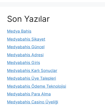
Son Yazılar
Medya Bahis
Medyabahis Şikayet
Medyabahis Güncel
Medyabahis Adresi
Medyabahis Giriş
Medyabahis Karlı Sonuçlar
Medyabahis Üye Talepleri
Medyabahis Ödeme Teknolojisi
Medyabahis Para Alma
Medyabahis Casino Üyeliği