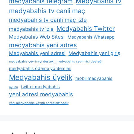
Medyabahis tv
medyabahis telegram
medyabahis tv canli maç
medyabahis tv canli maç izle
Medyabahis Twitter
medyabahis tv i̇zle
Medyabahis Web Sitesi
Medyabahis Whatsapp
medyabahis yeni adres
Medyabahis yeni adresi
Medyabahis yeni giriş
medyabahis çevrimiçi destek
medyabahis çevrimiçi desteği
medyabahis ödeme yöntemleri
Medyabahis üyelik
mobil medyabahis
twitter medyabahis
oyunu
yeni adresi medyabahis
yeni medyabahis kayıtlı adresiniz nedir