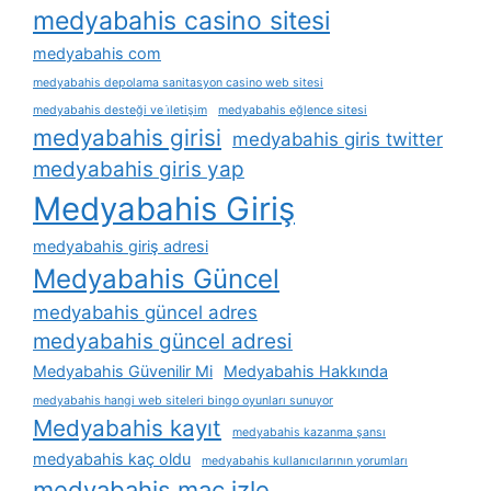
medyabahis casino sitesi
medyabahis com
medyabahis depolama sanitasyon casino web sitesi
medyabahis desteği ve i̇letişim
medyabahis eğlence sitesi
medyabahis girisi
medyabahis giris twitter
medyabahis giris yap
Medyabahis Giriş
medyabahis giriş adresi
Medyabahis Güncel
medyabahis güncel adres
medyabahis güncel adresi
Medyabahis Güvenilir Mi
Medyabahis Hakkında
medyabahis hangi web siteleri bingo oyunları sunuyor
Medyabahis kayıt
medyabahis kazanma şansı
medyabahis kaç oldu
medyabahis kullanıcılarının yorumları
medyabahis maç izle