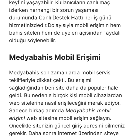
keyfini yaşayabilir. Kullanıcıların canlı maç
izlerken herhangi bir sorun yaşaması
durumunda Canlı Destek Hattı her iş günü
hizmetinizdedir.Dolayısıyla mobil erişimin hem
bahis siteleri hem de üyeleri açısından faydalı
olduğu söylenebilir.
Medyabahis Mobil Erişimi
Medyabahis son zamanlarda mobil servis
teklifleriyle dikkat çekti. Bu erişimi
sağladığından beri site daha da popüler hale
geldi. Bu nedenle birçok kişi mobil cihazlardan
web sitelerine nasıl erişileceğini merak ediyor.
Sadece birkaç adımda
Medyabahis mobil
erişimi
web sitesine mobil erişim sağlayın.
Öncelikle sitenizin güncel giriş adresini bilmeniz
gerekir. Daha sonra internet üzerinden siteye