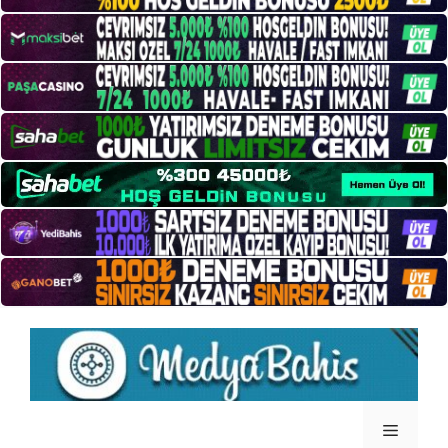
İçeriğe
atla
Menü