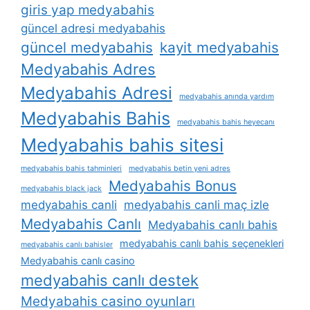
giris yap medyabahis
güncel adresi medyabahis
güncel medyabahis
kayit medyabahis
Medyabahis Adres
Medyabahis Adresi
medyabahis anında yardım
Medyabahis Bahis
medyabahis bahis heyecanı
Medyabahis bahis sitesi
medyabahis bahis tahminleri
medyabahis betin yeni adres
Medyabahis Bonus
medyabahis black jack
medyabahis canli
medyabahis canli maç izle
Medyabahis Canlı
Medyabahis canlı bahis
medyabahis canlı bahis seçenekleri
medyabahis canlı bahisler
Medyabahis canlı casino
medyabahis canlı destek
Medyabahis casino oyunları