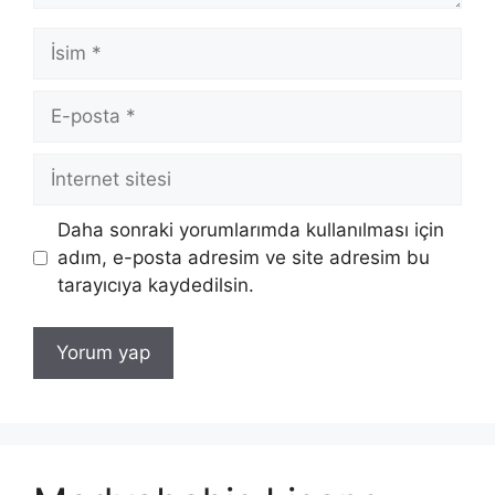
İsim
E-
posta
İnternet
sitesi
Daha sonraki yorumlarımda kullanılması için
adım, e-posta adresim ve site adresim bu
tarayıcıya kaydedilsin.