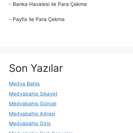
- Banka Havalesi ile Para Çekme
- Payfix ile Para Çekme
Son Yazılar
Medya Bahis
Medyabahis Şikayet
Medyabahis Güncel
Medyabahis Adresi
Medyabahis Giriş