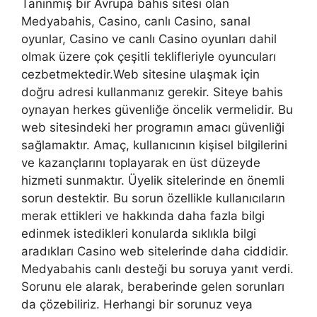
Tanınmış bir Avrupa bahis sitesi olan
Medyabahis, Casino, canlı Casino, sanal
oyunlar, Casino ve canlı Casino oyunları dahil
olmak üzere çok çeşitli teklifleriyle oyuncuları
cezbetmektedir.Web sitesine ulaşmak için
doğru adresi kullanmanız gerekir. Siteye bahis
oynayan herkes güvenliğe öncelik vermelidir. Bu
web sitesindeki her programın amacı güvenliği
sağlamaktır. Amaç, kullanıcının kişisel bilgilerini
ve kazançlarını toplayarak en üst düzeyde
hizmeti sunmaktır. Üyelik sitelerinde en önemli
sorun destektir. Bu sorun özellikle kullanıcıların
merak ettikleri ve hakkında daha fazla bilgi
edinmek istedikleri konularda sıklıkla bilgi
aradıkları Casino web sitelerinde daha ciddidir.
Medyabahis canlı desteği bu soruya yanıt verdi.
Sorunu ele alarak, beraberinde gelen sorunları
da çözebiliriz. Herhangi bir sorunuz veya