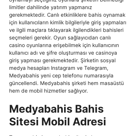
limitler dahilinde yatırım yapmanız
gerekmektedir. Canlı etkinliklere bahis oynamak
için kullanıcıların kimlik bilgileriyle giriş yapmaları
ve ilgili maçlara tıklayarak ilgilendikleri bahisleri
seçmeleri gerekir. Oyun sağlayıcıdan canlı
casino oyunlarına erişebilmek için kullanıcının
kullanıcı adı ve şifre oluşturması ve casinoya
giriş yapması gerekmektedir. Şirketin sosyal
medya hesapları Instagram ve Telegram,
Medyabahis yeni cep telefonu numarasıyla
güncellendi. Medyabahis şirketi hem masaüstü
hem de mobil hizmetler sağlıyor.
Medyabahis Bahis
Sitesi Mobil Adresi