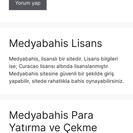
Medyabahis Lisans
Medyabahis, lisanslı bir sitedir. Lisans bilgileri
ise; Curacao lisansı altında lisanslanmıştır.
Medyabahis sitesine güvenli bir şekilde giriş
yapabilir, sitede rahatlıkla bahis oynayabilirsiniz.
Medyabahis Para
Yatırma ve Çekme