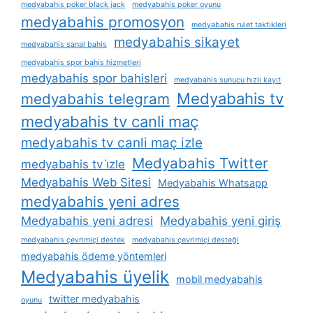
medyabahis poker black jack
medyabahis poker oyunu
medyabahis promosyon
medyabahis rulet taktikleri
medyabahis sikayet
medyabahis sanal bahis
medyabahis spor bahis hizmetleri
medyabahis spor bahisleri
medyabahis sunucu hızlı kayıt
Medyabahis tv
medyabahis telegram
medyabahis tv canli maç
medyabahis tv canli maç izle
Medyabahis Twitter
medyabahis tv i̇zle
Medyabahis Web Sitesi
Medyabahis Whatsapp
medyabahis yeni adres
Medyabahis yeni adresi
Medyabahis yeni giriş
medyabahis çevrimiçi destek
medyabahis çevrimiçi desteği
medyabahis ödeme yöntemleri
Medyabahis üyelik
mobil medyabahis
twitter medyabahis
oyunu