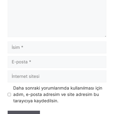
İsim
E-
posta
İnternet
sitesi
Daha sonraki yorumlarımda kullanılması için
adım, e-posta adresim ve site adresim bu
tarayıcıya kaydedilsin.