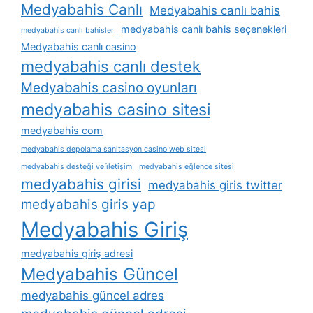
Medyabahis Canlı
Medyabahis canlı bahis
medyabahis canlı bahis seçenekleri
medyabahis canlı bahisler
Medyabahis canlı casino
medyabahis canlı destek
Medyabahis casino oyunları
medyabahis casino sitesi
medyabahis com
medyabahis depolama sanitasyon casino web sitesi
medyabahis desteği ve i̇letişim
medyabahis eğlence sitesi
medyabahis girisi
medyabahis giris twitter
medyabahis giris yap
Medyabahis Giriş
medyabahis giriş adresi
Medyabahis Güncel
medyabahis güncel adres