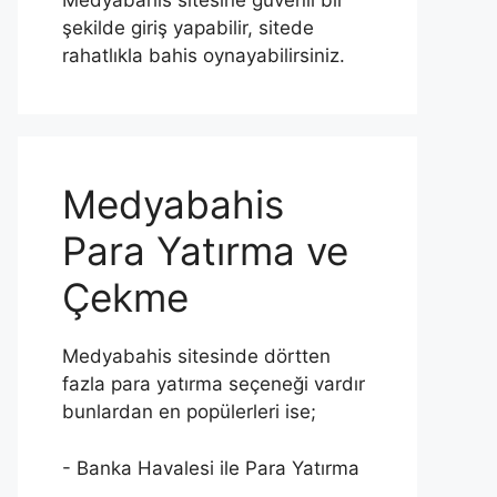
Medyabahis sitesine güvenli bir
şekilde giriş yapabilir, sitede
rahatlıkla bahis oynayabilirsiniz.
Medyabahis
Para Yatırma ve
Çekme
Medyabahis sitesinde dörtten
fazla para yatırma seçeneği vardır
bunlardan en popülerleri ise;
- Banka Havalesi ile Para Yatırma