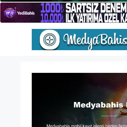
İçeriğe
atla