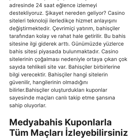
adresinde 24 saat eğlence izlemeyi
destekliyoruz. Şikayet nereden geliyor? Casino
siteleri teknoloji ilerledikçe hizmet anlayışını
değiştirmektedir. Çevrimiçi yatırım, bahisçiler
tarafından kolay ve rahat hale getirilir. Bu bahis
sitesine ilgi giderek arttı. Günümüzde yüzlerce
bahis sitesi piyasada bulunmaktadır. Casino
sitelerinin çoğalması nedeniyle ortaya çıkan çok
sayıda tehlikeli site var. Bahisçiler birbirlerine
bilgi verecektir. Bahisçiler hangi sitelerin
güvenilir, hangilerinin olmadığını
bilirler.Bahisçiler oluşturdukları kuponlar
sayesinde maçları canlı takip etme şansına
sahip oluyorlar.
Medyabahis Kuponlarla
Tüm Maçları İzleyebilirsiniz