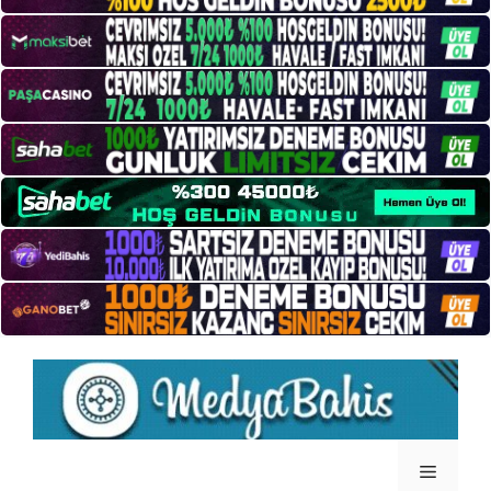
İçeriğe
atla
Menü