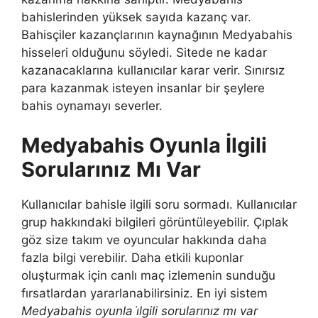
bahislerinden yüksek sayıda kazanç var.
Bahisçiler kazançlarının kaynağının Medyabahis
hisseleri olduğunu söyledi. Sitede ne kadar
kazanacaklarına kullanıcılar karar verir. Sınırsız
para kazanmak isteyen insanlar bir şeylere
bahis oynamayı severler.
Medyabahis Oyunla İlgili
Sorularınız Mı Var
Kullanıcılar bahisle ilgili soru sormadı. Kullanıcılar
grup hakkındaki bilgileri görüntüleyebilir. Çıplak
göz size takım ve oyuncular hakkında daha
fazla bilgi verebilir. Daha etkili kuponlar
oluşturmak için canlı maç izlemenin sunduğu
fırsatlardan yararlanabilirsiniz. En iyi sistem
Medyabahis oyunla i̇lgili sorularınız mı var