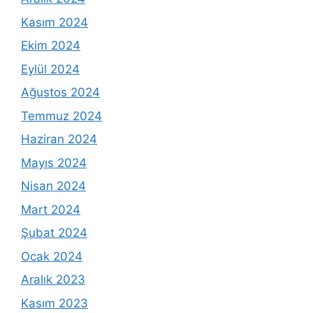
Kasım 2024
Ekim 2024
Eylül 2024
Ağustos 2024
Temmuz 2024
Haziran 2024
Mayıs 2024
Nisan 2024
Mart 2024
Şubat 2024
Ocak 2024
Aralık 2023
Kasım 2023