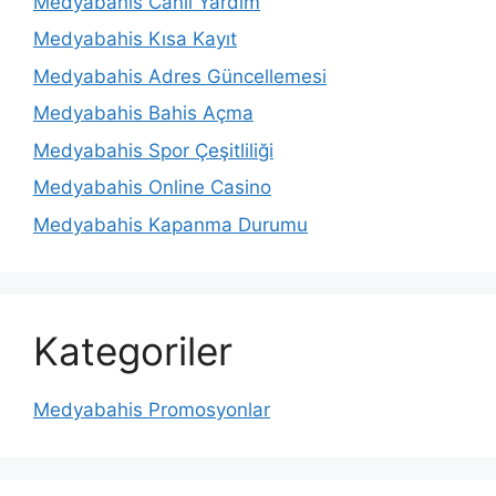
Medyabahis Canlı Yardım
Medyabahis Kısa Kayıt
Medyabahis Adres Güncellemesi
Medyabahis Bahis Açma
Medyabahis Spor Çeşitliliği
Medyabahis Online Casino
Medyabahis Kapanma Durumu
Kategoriler
Medyabahis Promosyonlar