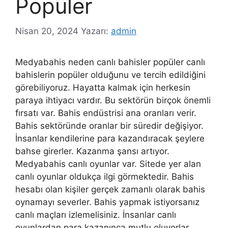
Popüler
Nisan 20, 2024
Yazarı:
admin
Medyabahis neden canlı bahisler popüler canlı
bahislerin popüler olduğunu ve tercih edildiğini
görebiliyoruz. Hayatta kalmak için herkesin
paraya ihtiyacı vardır. Bu sektörün birçok önemli
fırsatı var. Bahis endüstrisi ana oranları verir.
Bahis sektöründe oranlar bir süredir değişiyor.
İnsanlar kendilerine para kazandıracak şeylere
bahse girerler. Kazanma şansı artıyor.
Medyabahis canlı oyunlar var. Sitede yer alan
canlı oyunlar oldukça ilgi görmektedir. Bahis
hesabı olan kişiler gerçek zamanlı olarak bahis
oynamayı severler. Bahis yapmak istiyorsanız
canlı maçları izlemelisiniz. İnsanlar canlı
oyunlardan para kazanınca mutlu oluyorlar.