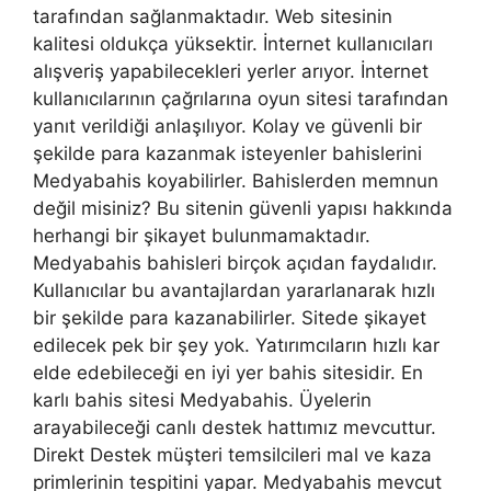
tarafından sağlanmaktadır. Web sitesinin
kalitesi oldukça yüksektir. İnternet kullanıcıları
alışveriş yapabilecekleri yerler arıyor. İnternet
kullanıcılarının çağrılarına oyun sitesi tarafından
yanıt verildiği anlaşılıyor. Kolay ve güvenli bir
şekilde para kazanmak isteyenler bahislerini
Medyabahis koyabilirler. Bahislerden memnun
değil misiniz? Bu sitenin güvenli yapısı hakkında
herhangi bir şikayet bulunmamaktadır.
Medyabahis bahisleri birçok açıdan faydalıdır.
Kullanıcılar bu avantajlardan yararlanarak hızlı
bir şekilde para kazanabilirler. Sitede şikayet
edilecek pek bir şey yok. Yatırımcıların hızlı kar
elde edebileceği en iyi yer bahis sitesidir. En
karlı bahis sitesi Medyabahis. Üyelerin
arayabileceği canlı destek hattımız mevcuttur.
Direkt Destek müşteri temsilcileri mal ve kaza
primlerinin tespitini yapar. Medyabahis mevcut