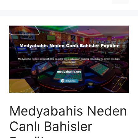
Medyabahis Neden
Canlı Bahisler