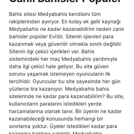
Bahis sitesi Medyabahis kendisini tüm
rakiplerinden ayırıyor. En kolay ek gelir kaynağı
Medyabahis ne kadar kazanabilirim neden canlı
bahisler popüler
Evi’dir. Sitenin işlevleri para
kazanmak veya güvenilir olmakla sınırlı değildir.
Sitenin ilgi çekici içerikleri var. Bahis
sistemindeki her maç Medyabahis yardımıyla
daha ilgi çekici hale geliyor. Bu site güven
sorunu yaşamak istemeyen oyuncuların ilk
tercihidir. Oyuncular bu site sayesinde her gün
yüzlerce lira kazanıyor. Medyabahis bahis
sitelerinde ne kadar para kazanabilirim? Bu site,
kullanıcıların paralarını istedikleri yerde
harcamalarına olanak tanır. Bir üyenin ne kadar
kazanabileceği konusunda herhangi bir
sınırlama yoktur. Üyeler istedikleri kadar para
kazanma hakkına sahiptir. Medyabahis