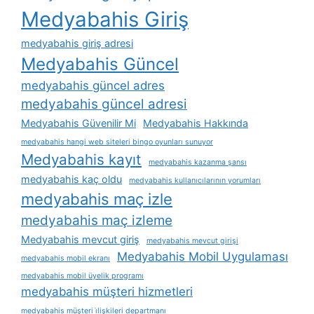
Medyabahis Giriş
medyabahis giriş adresi
Medyabahis Güncel
medyabahis güncel adres
medyabahis güncel adresi
Medyabahis Güvenilir Mi
Medyabahis Hakkında
medyabahis hangi web siteleri bingo oyunları sunuyor
Medyabahis kayıt
medyabahis kazanma şansı
medyabahis kaç oldu
medyabahis kullanıcılarının yorumları
medyabahis maç izle
medyabahis maç izleme
Medyabahis mevcut giriş
medyabahis mevcut girişi
Medyabahis Mobil Uygulaması
medyabahis mobil ekranı
medyabahis mobil üyelik programı
medyabahis müşteri hizmetleri
medyabahis müşteri i̇lişkileri departmanı