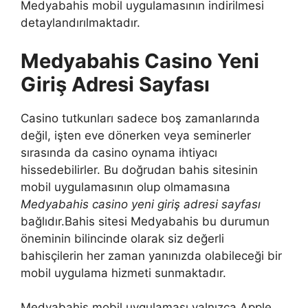
Medyabahis mobil uygulamasının indirilmesi
detaylandırılmaktadır.
Medyabahis Casino Yeni
Giriş Adresi Sayfası
Casino tutkunları sadece boş zamanlarında
değil, işten eve dönerken veya seminerler
sırasında da casino oynama ihtiyacı
hissedebilirler. Bu doğrudan bahis sitesinin
mobil uygulamasının olup olmamasına
Medyabahis casino yeni giriş adresi sayfası
bağlıdır.Bahis sitesi Medyabahis bu durumun
öneminin bilincinde olarak siz değerli
bahisçilerin her zaman yanınızda olabileceği bir
mobil uygulama hizmeti sunmaktadır.
Medyabahis mobil uygulaması yalnızca Apple