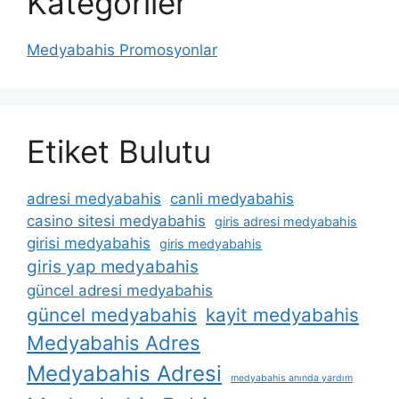
Kategoriler
Medyabahis Promosyonlar
Etiket Bulutu
adresi medyabahis
canli medyabahis
casino sitesi medyabahis
giris adresi medyabahis
girisi medyabahis
giris medyabahis
giris yap medyabahis
güncel adresi medyabahis
güncel medyabahis
kayit medyabahis
Medyabahis Adres
Medyabahis Adresi
medyabahis anında yardım