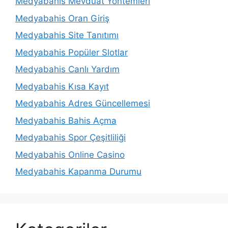
Medyabahis Mevduat Yöntemleri
Medyabahis Oran Giriş
Medyabahis Site Tanıtımı
Medyabahis Popüler Slotlar
Medyabahis Canlı Yardım
Medyabahis Kısa Kayıt
Medyabahis Adres Güncellemesi
Medyabahis Bahis Açma
Medyabahis Spor Çeşitliliği
Medyabahis Online Casino
Medyabahis Kapanma Durumu