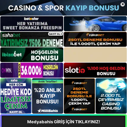
×
Medyabahis GİRİŞ İÇİN TIKLAYINIZ!