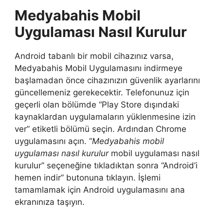
Medyabahis Mobil
Uygulaması Nasıl Kurulur
Android tabanlı bir mobil cihazınız varsa,
Medyabahis Mobil Uygulamasını indirmeye
başlamadan önce cihazınızın güvenlik ayarlarını
güncellemeniz gerekecektir. Telefonunuz için
geçerli olan bölümde “Play Store dışındaki
kaynaklardan uygulamaların yüklenmesine izin
ver” etiketli bölümü seçin. Ardından Chrome
uygulamasını açın. “
Medyabahis mobil
uygulaması nasıl kurulur
mobil uygulaması nasıl
kurulur” seçeneğine tıkladıktan sonra “Android’i
hemen indir” butonuna tıklayın. İşlemi
tamamlamak için Android uygulamasını ana
ekranınıza taşıyın.