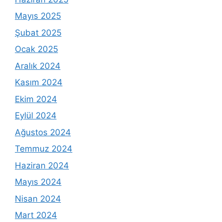
Mayıs 2025
Şubat 2025
Ocak 2025
Aralık 2024
Kasım 2024
Ekim 2024
Eylül 2024
Ağustos 2024
Temmuz 2024
Haziran 2024
Mayıs 2024
Nisan 2024
Mart 2024