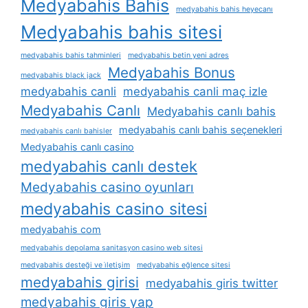
Medyabahis Bahis
medyabahis bahis heyecanı
Medyabahis bahis sitesi
medyabahis bahis tahminleri
medyabahis betin yeni adres
Medyabahis Bonus
medyabahis black jack
medyabahis canli
medyabahis canli maç izle
Medyabahis Canlı
Medyabahis canlı bahis
medyabahis canlı bahis seçenekleri
medyabahis canlı bahisler
Medyabahis canlı casino
medyabahis canlı destek
Medyabahis casino oyunları
medyabahis casino sitesi
medyabahis com
medyabahis depolama sanitasyon casino web sitesi
medyabahis desteği ve i̇letişim
medyabahis eğlence sitesi
medyabahis girisi
medyabahis giris twitter
medyabahis giris yap