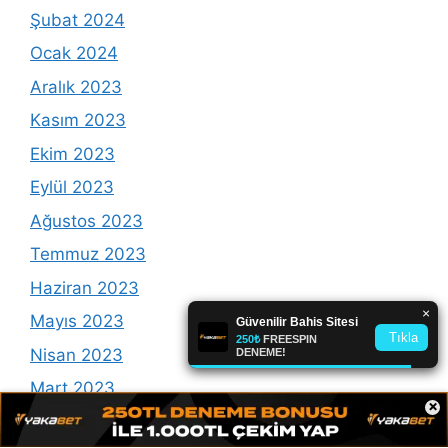
Şubat 2024
Ocak 2024
Aralık 2023
Kasım 2023
Ekim 2023
Eylül 2023
Ağustos 2023
Temmuz 2023
Haziran 2023
Mayıs 2023
Nisan 2023
Mart 2023
×
Şubat 2023