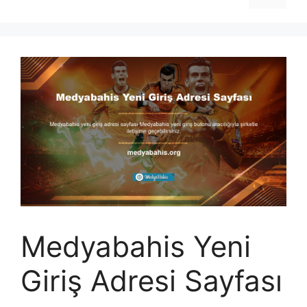
Medyabahis Yeni
Giriş Adresi Sayfası