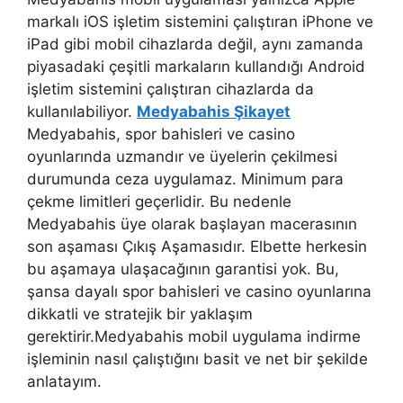
markalı iOS işletim sistemini çalıştıran iPhone ve
iPad gibi mobil cihazlarda değil, aynı zamanda
piyasadaki çeşitli markaların kullandığı Android
işletim sistemini çalıştıran cihazlarda da
kullanılabiliyor.
Medyabahis Şikayet
Medyabahis, spor bahisleri ve casino
oyunlarında uzmandır ve üyelerin çekilmesi
durumunda ceza uygulamaz. Minimum para
çekme limitleri geçerlidir. Bu nedenle
Medyabahis üye olarak başlayan macerasının
son aşaması Çıkış Aşamasıdır. Elbette herkesin
bu aşamaya ulaşacağının garantisi yok. Bu,
şansa dayalı spor bahisleri ve casino oyunlarına
dikkatli ve stratejik bir yaklaşım
gerektirir.Medyabahis mobil uygulama indirme
işleminin nasıl çalıştığını basit ve net bir şekilde
anlatayım.