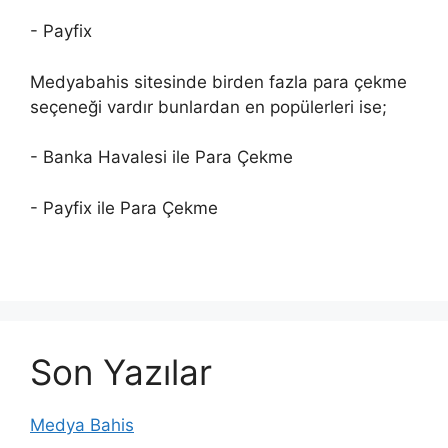
- Payfix
Medyabahis sitesinde birden fazla para çekme
seçeneği vardır bunlardan en popülerleri ise;
- Banka Havalesi ile Para Çekme
- Payfix ile Para Çekme
Son Yazılar
Medya Bahis