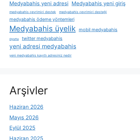
Medyabahis yeni adresi
Medyabahis yeni giriş
medyabahis çevrimiçi destek
medyabahis çevrimiçi desteği
medyabahis ödeme yöntemleri
Medyabahis üyelik
mobil medyabahis
twitter medyabahis
oyunu
yeni adresi medyabahis
yeni medyabahis kayıtlı adresiniz nedir
Arşivler
Haziran 2026
Mayıs 2026
Eylül 2025
Haziran 2025