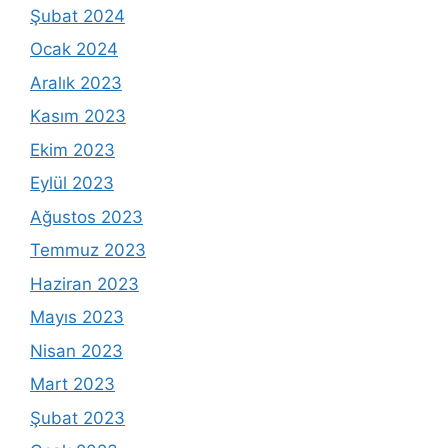
Şubat 2024
Ocak 2024
Aralık 2023
Kasım 2023
Ekim 2023
Eylül 2023
Ağustos 2023
Temmuz 2023
Haziran 2023
Mayıs 2023
Nisan 2023
Mart 2023
Şubat 2023