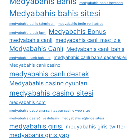
Medyabahis Bahis
medyabahis bahis heyecanı
Medyabahis bahis sitesi
medyabahis bahis tahminleri
medyabahis betin yeni adres
Medyabahis Bonus
medyabahis black jack
medyabahis canli
medyabahis canli maç izle
Medyabahis Canlı
Medyabahis canlı bahis
medyabahis canlı bahis seçenekleri
medyabahis canlı bahisler
Medyabahis canlı casino
medyabahis canlı destek
Medyabahis casino oyunları
medyabahis casino sitesi
medyabahis com
medyabahis depolama sanitasyon casino web sitesi
medyabahis desteği ve i̇letişim
medyabahis eğlence sitesi
medyabahis girisi
medyabahis giris twitter
medyabahis giris yap