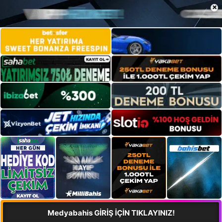
×
Medyabahis GİRİŞ İÇİN TIKLAYINIZ!