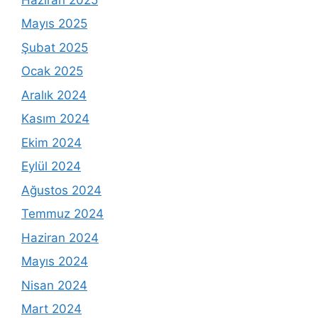
Mayıs 2025
Şubat 2025
Ocak 2025
Aralık 2024
Kasım 2024
Ekim 2024
Eylül 2024
Ağustos 2024
Temmuz 2024
Haziran 2024
Mayıs 2024
Nisan 2024
Mart 2024