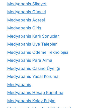
Medyabahis Şikayet
Medyabahis Güncel
Medyabahis Adresi
Medyabahis Giriş
Medyabahis Karlı Sonuçlar
Medyabahis Üye Talepleri
Medyabahis Ödeme Teknolojisi
Medyabahis Para Alma
Medyabahis Casino Üyeliği
Medyabahis Yasal Koruma
Medyabahis
Medyabahis Hesap Kapatma
Medyabahis Kolay Erişim