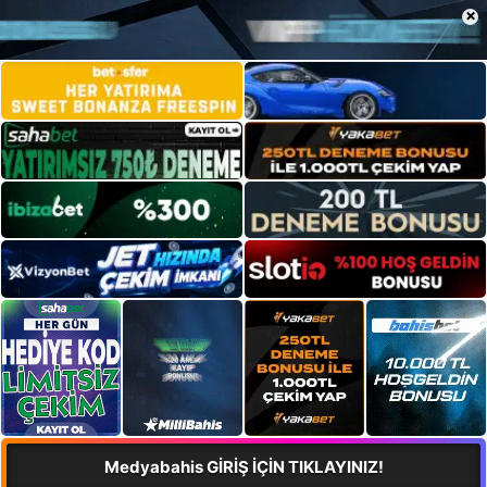
×
Medyabahis GİRİŞ İÇİN TIKLAYINIZ!