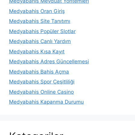
Medyabahis Mevduat Yöntemleri
Medyabahis Oran Giriş
Medyabahis Site Tanıtımı
Medyabahis Popüler Slotlar
Medyabahis Canlı Yardım
Medyabahis Kısa Kayıt
Medyabahis Adres Güncellemesi
Medyabahis Bahis Açma
Medyabahis Spor Çeşitliliği
Medyabahis Online Casino
Medyabahis Kapanma Durumu