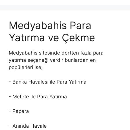
Medyabahis Para
Yatırma ve Çekme
Medyabahis sitesinde dörtten fazla para
yatırma seçeneği vardır bunlardan en
popülerleri ise;
- Banka Havalesi ile Para Yatırma
- Mefete ile Para Yatırma
- Papara
- Anında Havale