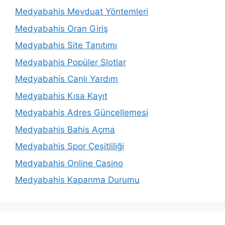
Medyabahis Mevduat Yöntemleri
Medyabahis Oran Giriş
Medyabahis Site Tanıtımı
Medyabahis Popüler Slotlar
Medyabahis Canlı Yardım
Medyabahis Kısa Kayıt
Medyabahis Adres Güncellemesi
Medyabahis Bahis Açma
Medyabahis Spor Çeşitliliği
Medyabahis Online Casino
Medyabahis Kapanma Durumu