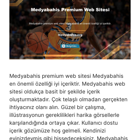
Medyabahis premium web sitesi Medyabahis
en önemli özelliği iyi içeriktir. Medyabahis web
sitesi oldukça basit bir şekilde içerik
oluşturmaktadır. Çok telaşlı olmadan gerçekten
ihtiyacınız olanı alın. Güzel bir çalışma,
illüstrasyonun gereklilikleri harika görsellerle
karşılandığında ortaya çıkar. Kullanıcı dostu
içerik gözümüze hoş gelmeli. Kendinizi
evinizdeymiş gibi hissedeceksiniz. Medyabahis