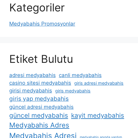
Kategoriler
Medyabahis Promosyonlar
Etiket Bulutu
adresi medyabahis
canli medyabahis
casino sitesi medyabahis
giris adresi medyabahis
girisi medyabahis
giris medyabahis
giris yap medyabahis
güncel adresi medyabahis
güncel medyabahis
kayit medyabahis
Medyabahis Adres
Medyabahis Adresi
medyabahis anında yardım