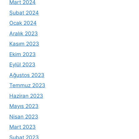
Mart 2024
Şubat 2024
Ocak 2024
Aralık 2023
Kasım 2023
Ekim 2023
Eylül 2023
Ağustos 2023
Temmuz 2023
Haziran 2023
Mayıs 2023
Nisan 2023
Mart 2023
Şubat 2023