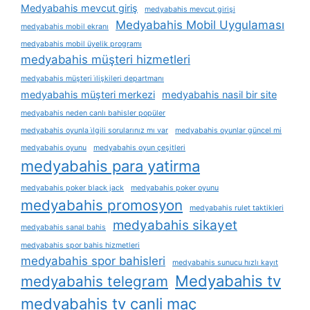
Medyabahis mevcut giriş
medyabahis mevcut girişi
Medyabahis Mobil Uygulaması
medyabahis mobil ekranı
medyabahis mobil üyelik programı
medyabahis müşteri hizmetleri
medyabahis müşteri i̇lişkileri departmanı
medyabahis müşteri merkezi
medyabahis nasil bir site
medyabahis neden canlı bahisler popüler
medyabahis oyunla i̇lgili sorularınız mı var
medyabahis oyunlar güncel mi
medyabahis oyunu
medyabahis oyun çeşitleri
medyabahis para yatirma
medyabahis poker black jack
medyabahis poker oyunu
medyabahis promosyon
medyabahis rulet taktikleri
medyabahis sikayet
medyabahis sanal bahis
medyabahis spor bahis hizmetleri
medyabahis spor bahisleri
medyabahis sunucu hızlı kayıt
Medyabahis tv
medyabahis telegram
medyabahis tv canli maç