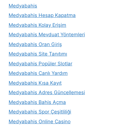
Medyabahis
Medyabahis Hesap Kapatma
Medyabahis Kolay Erişim
Medyabahis Mevduat Yöntemleri
Medyabahis Oran Giriş
Medyabahis Site Tanıtımı
Medyabahis Popüler Slotlar
Medyabahis Canlı Yardım
Medyabahis Kısa Kayıt
Medyabahis Adres Güncellemesi
Medyabahis Bahis Açma
Medyabahis Spor Çeşitliliği
Medyabahis Online Casino