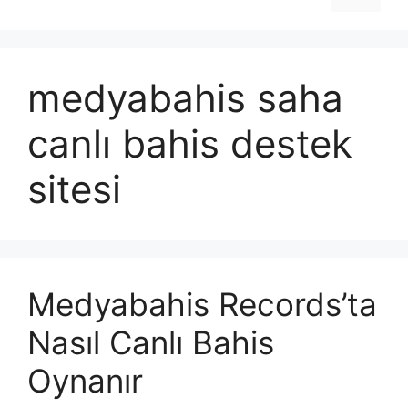
medyabahis saha
canlı bahis destek
sitesi
Medyabahis Records’ta
Nasıl Canlı Bahis
Oynanır