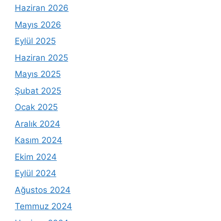
Haziran 2026
Mayıs 2026
Eylül 2025
Haziran 2025
Mayıs 2025
Şubat 2025
Ocak 2025
Aralık 2024
Kasım 2024
Ekim 2024
Eylül 2024
Ağustos 2024
Temmuz 2024