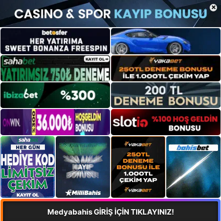
×
Medyabahis GİRİŞ İÇİN TIKLAYINIZ!