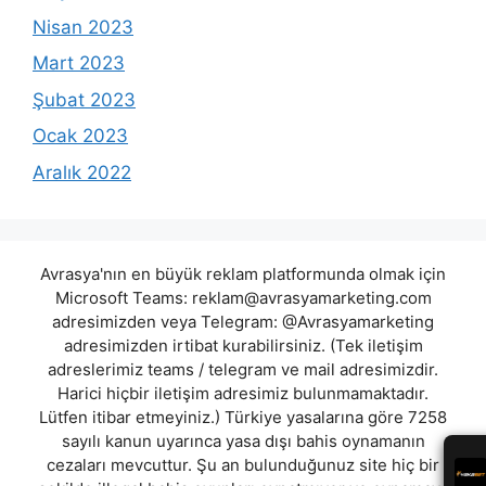
Nisan 2023
Mart 2023
Şubat 2023
Ocak 2023
Aralık 2022
Avrasya'nın en büyük reklam platformunda olmak için
Microsoft Teams:
reklam@avrasyamarketing.com
adresimizden veya Telegram: @Avrasyamarketing
adresimizden irtibat kurabilirsiniz. (Tek iletişim
adreslerimiz teams / telegram ve mail adresimizdir.
Harici hiçbir iletişim adresimiz bulunmamaktadır.
Lütfen itibar etmeyiniz.) Türkiye yasalarına göre 7258
sayılı kanun uyarınca yasa dışı bahis oynamanın
cezaları mevcuttur. Şu an bulunduğunuz site hiç bir