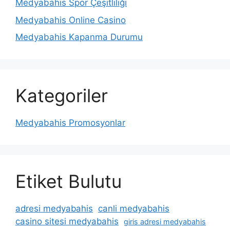
Medyabahis Spor Çeşitliliği
Medyabahis Online Casino
Medyabahis Kapanma Durumu
Kategoriler
Medyabahis Promosyonlar
Etiket Bulutu
adresi medyabahis
canli medyabahis
casino sitesi medyabahis
giris adresi medyabahis