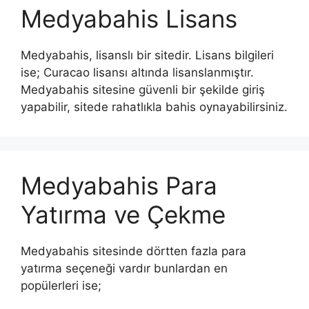
Medyabahis Lisans
Medyabahis, lisanslı bir sitedir. Lisans bilgileri
ise; Curacao lisansı altında lisanslanmıştır.
Medyabahis sitesine güvenli bir şekilde giriş
yapabilir, sitede rahatlıkla bahis oynayabilirsiniz.
Medyabahis Para
Yatırma ve Çekme
Medyabahis sitesinde dörtten fazla para
yatırma seçeneği vardır bunlardan en
popülerleri ise;