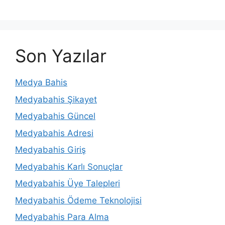
Son Yazılar
Medya Bahis
Medyabahis Şikayet
Medyabahis Güncel
Medyabahis Adresi
Medyabahis Giriş
Medyabahis Karlı Sonuçlar
Medyabahis Üye Talepleri
Medyabahis Ödeme Teknolojisi
Medyabahis Para Alma