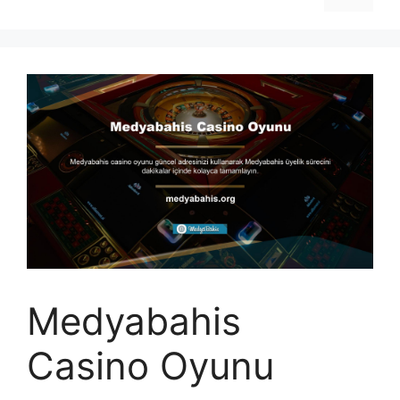
Medyabahis
Casino Oyunu