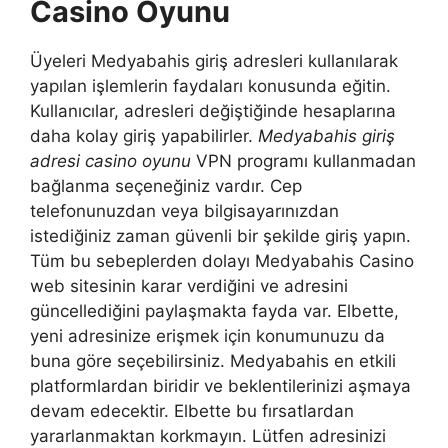
Casino Oyunu
Üyeleri Medyabahis giriş adresleri kullanılarak
yapılan işlemlerin faydaları konusunda eğitin.
Kullanıcılar, adresleri değiştiğinde hesaplarına
daha kolay giriş yapabilirler.
Medyabahis giriş
adresi casino oyunu
VPN programı kullanmadan
bağlanma seçeneğiniz vardır. Cep
telefonunuzdan veya bilgisayarınızdan
istediğiniz zaman güvenli bir şekilde giriş yapın.
Tüm bu sebeplerden dolayı Medyabahis Casino
web sitesinin karar verdiğini ve adresini
güncellediğini paylaşmakta fayda var. Elbette,
yeni adresinize erişmek için konumunuzu da
buna göre seçebilirsiniz. Medyabahis en etkili
platformlardan biridir ve beklentilerinizi aşmaya
devam edecektir. Elbette bu fırsatlardan
yararlanmaktan korkmayın. Lütfen adresinizi