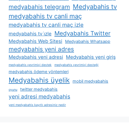
Medyabahis tv
medyabahis telegram
medyabahis tv canli maç
medyabahis tv canli maç izle
Medyabahis Twitter
medyabahis tv i̇zle
Medyabahis Web Sitesi
Medyabahis Whatsapp
medyabahis yeni adres
Medyabahis yeni adresi
Medyabahis yeni giriş
medyabahis çevrimiçi destek
medyabahis çevrimiçi desteği
medyabahis ödeme yöntemleri
Medyabahis üyelik
mobil medyabahis
twitter medyabahis
oyunu
yeni adresi medyabahis
yeni medyabahis kayıtlı adresiniz nedir