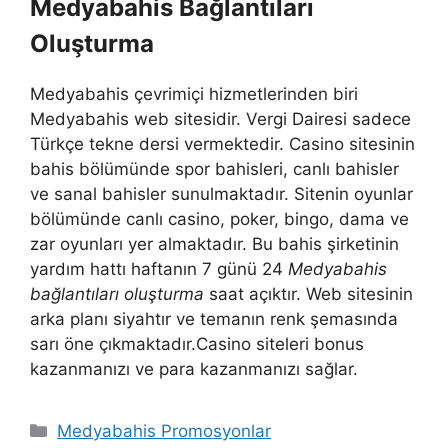
Medyabahis Bağlantıları
Oluşturma
Medyabahis çevrimiçi hizmetlerinden biri
Medyabahis web sitesidir. Vergi Dairesi sadece
Türkçe tekne dersi vermektedir. Casino sitesinin
bahis bölümünde spor bahisleri, canlı bahisler
ve sanal bahisler sunulmaktadır. Sitenin oyunlar
bölümünde canlı casino, poker, bingo, dama ve
zar oyunları yer almaktadır. Bu bahis şirketinin
yardım hattı haftanın 7 günü 24
Medyabahis
bağlantıları oluşturma
saat açıktır. Web sitesinin
arka planı siyahtır ve temanın renk şemasında
sarı öne çıkmaktadır.Casino siteleri bonus
kazanmanızı ve para kazanmanızı sağlar.
Kategoriler
Medyabahis Promosyonlar