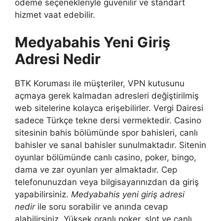
ödeme seçenekleriyle güvenilir ve standart
hizmet vaat edebilir.
Medyabahis Yeni Giriş
Adresi Nedir
BTK Koruması ile müşteriler, VPN kutusunu
açmaya gerek kalmadan adresleri değiştirilmiş
web sitelerine kolayca erişebilirler. Vergi Dairesi
sadece Türkçe tekne dersi vermektedir. Casino
sitesinin bahis bölümünde spor bahisleri, canlı
bahisler ve sanal bahisler sunulmaktadır. Sitenin
oyunlar bölümünde canlı casino, poker, bingo,
dama ve zar oyunları yer almaktadır. Cep
telefonunuzdan veya bilgisayarınızdan da giriş
yapabilirsiniz.
Medyabahis yeni giriş adresi
nedir
ile soru sorabilir ve anında cevap
alabilirsiniz. Yüksek oranlı poker, slot ve canlı