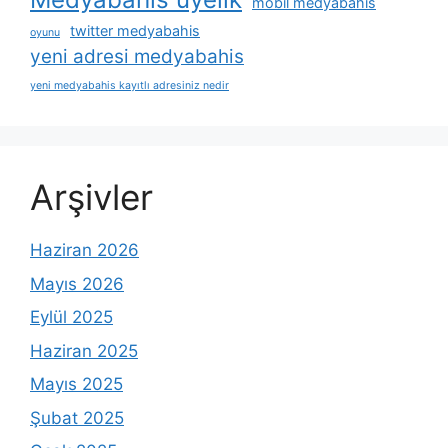
mobil medyabahis
twitter medyabahis
oyunu
yeni adresi medyabahis
yeni medyabahis kayıtlı adresiniz nedir
Arşivler
Haziran 2026
Mayıs 2026
Eylül 2025
Haziran 2025
Mayıs 2025
Şubat 2025