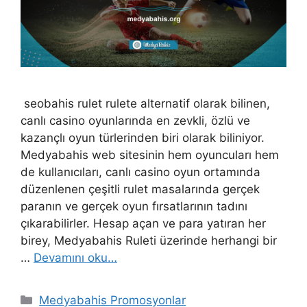
seobahis rulet rulete alternatif olarak bilinen,
canlı casino oyunlarında en zevkli, özlü ve
kazançlı oyun türlerinden biri olarak biliniyor.
Medyabahis web sitesinin hem oyuncuları hem
de kullanıcıları, canlı casino oyun ortamında
düzenlenen çeşitli rulet masalarında gerçek
paranın ve gerçek oyun fırsatlarının tadını
çıkarabilirler. Hesap açan ve para yatıran her
birey, Medyabahis Ruleti üzerinde herhangi bir
…
Devamını oku…
Kategoriler
Medyabahis Promosyonlar