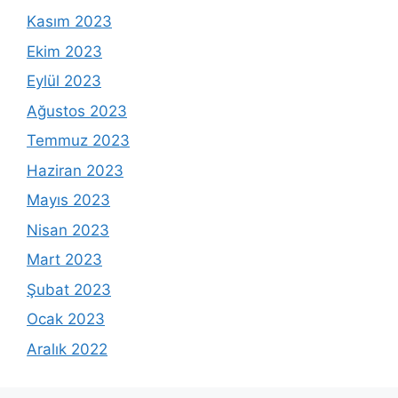
Kasım 2023
Ekim 2023
Eylül 2023
Ağustos 2023
Temmuz 2023
Haziran 2023
Mayıs 2023
Nisan 2023
Mart 2023
Şubat 2023
Ocak 2023
Aralık 2022