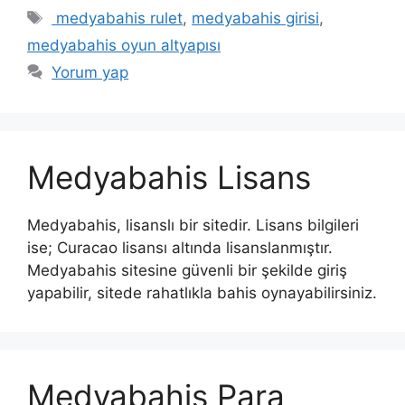
Etiketler
medyabahis rulet
,
medyabahis girisi
,
medyabahis oyun altyapısı
Yorum yap
Medyabahis Lisans
Medyabahis, lisanslı bir sitedir. Lisans bilgileri
ise; Curacao lisansı altında lisanslanmıştır.
Medyabahis sitesine güvenli bir şekilde giriş
yapabilir, sitede rahatlıkla bahis oynayabilirsiniz.
Medyabahis Para