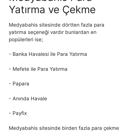
Yatırma ve Çekme
Medyabahis sitesinde dörtten fazla para
yatırma seçeneği vardır bunlardan en
popülerleri ise;
- Banka Havalesi ile Para Yatırma
- Mefete ile Para Yatırma
- Papara
- Anında Havale
- Payfix
Medyabahis sitesinde birden fazla para çekme