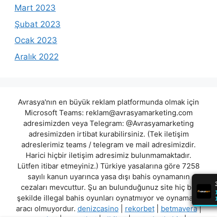
Mart 2023
Şubat 2023
Ocak 2023
Aralık 2022
Avrasya'nın en büyük reklam platformunda olmak için
Microsoft Teams:
reklam@avrasyamarketing.com
adresimizden veya Telegram: @Avrasyamarketing
adresimizden irtibat kurabilirsiniz. (Tek iletişim
adreslerimiz teams / telegram ve mail adresimizdir.
Harici hiçbir iletişim adresimiz bulunmamaktadır.
Lütfen itibar etmeyiniz.) Türkiye yasalarına göre 7258
sayılı kanun uyarınca yasa dışı bahis oynamanın
cezaları mevcuttur. Şu an bulunduğunuz site hiç bir
şekilde illegal bahis oyunları oynatmıyor ve oynamaya
aracı olmuyordur.
denizcasino
|
rekorbet
|
betmavera
|