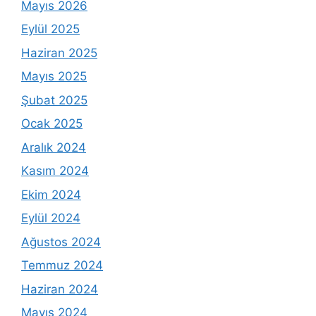
Mayıs 2026
Eylül 2025
Haziran 2025
Mayıs 2025
Şubat 2025
Ocak 2025
Aralık 2024
Kasım 2024
Ekim 2024
Eylül 2024
Ağustos 2024
Temmuz 2024
Haziran 2024
Mayıs 2024