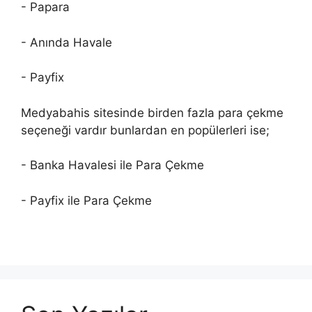
- Papara
- Anında Havale
- Payfix
Medyabahis sitesinde birden fazla para çekme
seçeneği vardır bunlardan en popülerleri ise;
- Banka Havalesi ile Para Çekme
- Payfix ile Para Çekme